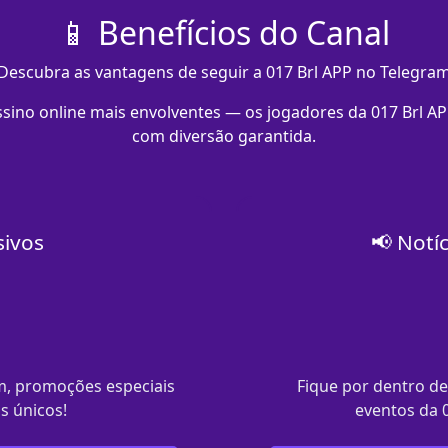
📱 Benefícios do Canal
Descubra as vantagens de seguir a 017 Brl APP no Telegra
sino online mais envolventes — os jogadores da 017 Brl AP
com diversão garantida.
sivos
📢 Notí
m, promoções especiais
Fique por dentro d
s únicos!
eventos da 