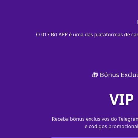
O 017 Brl APP é uma das plataformas de cas
🎁 Bônus Exclu
VIP
Receba bônus exclusivos do Telegra
e códigos promocionai