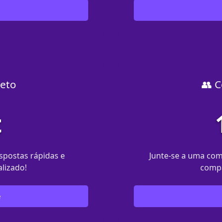
reto
👥 
t
espostas rápidas e
Junte-se a uma com
lizado!
compa
e