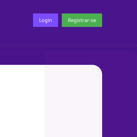
Login
Registrar-se