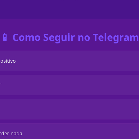
📱 Como Seguir no Telegram
ositivo
"
erder nada