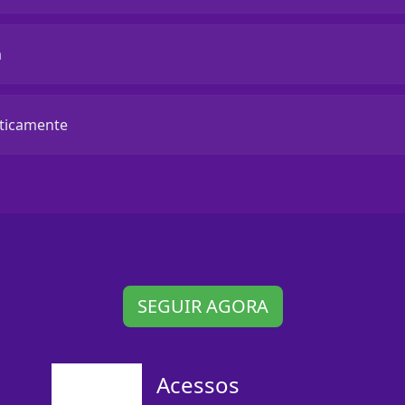
a
aticamente
SEGUIR AGORA
Acessos