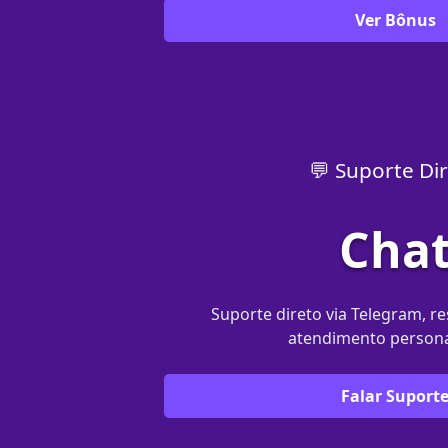
Ver Bônus
💬 Suporte Di
Cha
Suporte direto via Telegram, r
atendimento persona
Falar Suport