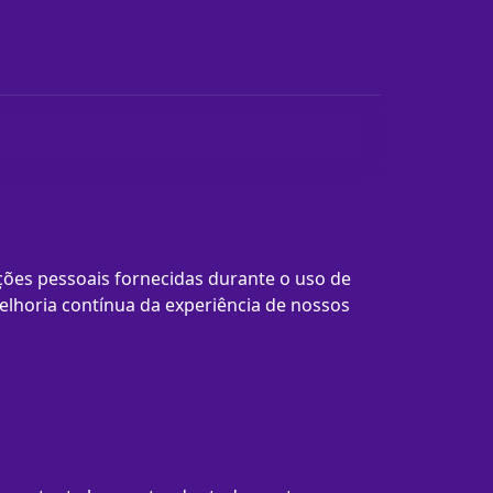
ções pessoais fornecidas durante o uso de
elhoria contínua da experiência de nossos