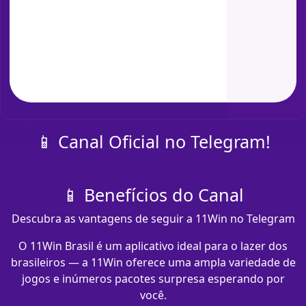
📱 Canal Oficial no Telegram!
📱 Benefícios do Canal
Descubra as vantagens de seguir a 11Win no Telegram
O 11Win Brasil é um aplicativo ideal para o lazer dos
brasileiros — a 11Win oferece uma ampla variedade de
jogos e inúmeros pacotes surpresa esperando por
você.