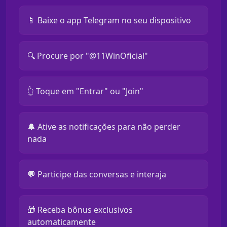
📱 Baixe o app Telegram no seu dispositivo
🔍 Procure por "@11WinOficial"
👆 Toque em "Entrar" ou "Join"
🔔 Ative as notificações para não perder
nada
💬 Participe das conversas e interaja
🎁 Receba bônus exclusivos
automaticamente