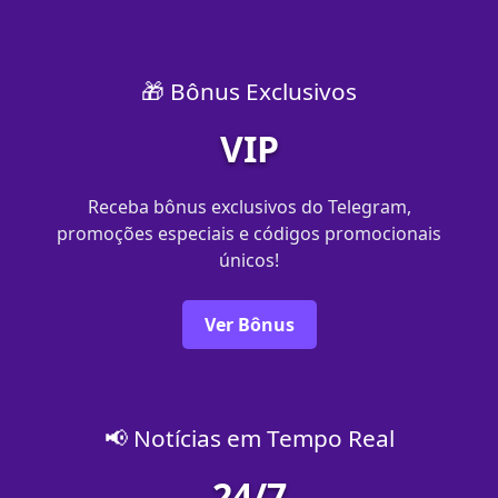
🎁 Bônus Exclusivos
VIP
Receba bônus exclusivos do Telegram,
promoções especiais e códigos promocionais
únicos!
Ver Bônus
📢 Notícias em Tempo Real
24/7