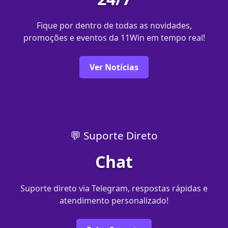
Fique por dentro de todas as novidades,
promoções e eventos da 11Win em tempo real!
Ver Notícias
💬 Suporte Direto
Chat
Suporte direto via Telegram, respostas rápidas e
atendimento personalizado!