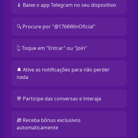
📱 Baixe o app Telegram no seu dispositivo
🔍 Procure por "@1766WinOficial"
👆 Toque em "Entrar" ou "Join"
🔔 Ative as notificações para não perder
nada
💬 Participe das conversas e interaja
🎁 Receba bônus exclusivos
automaticamente