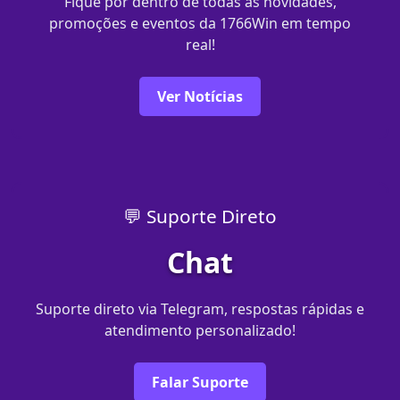
Fique por dentro de todas as novidades,
promoções e eventos da 1766Win em tempo
real!
Ver Notícias
💬 Suporte Direto
Chat
Suporte direto via Telegram, respostas rápidas e
atendimento personalizado!
Falar Suporte