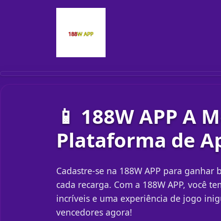
📱 188W APP A M
Plataforma de A
Cadastre-se na 188W APP para ganhar 
cada recarga. Com a 188W APP, você t
incríveis e uma experiência de jogo inig
vencedores agora!