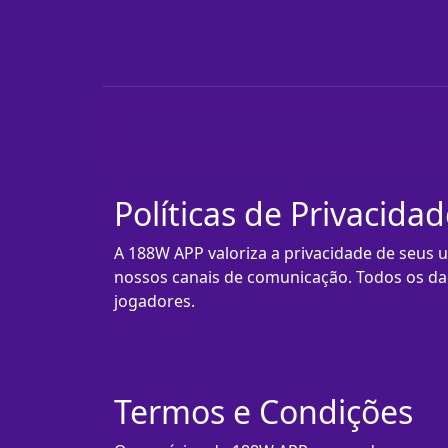
Políticas de Privacida
A 188W APP valoriza a privacidade de seus
nossos canais de comunicação. Todos os dad
jogadores.
Termos e Condições