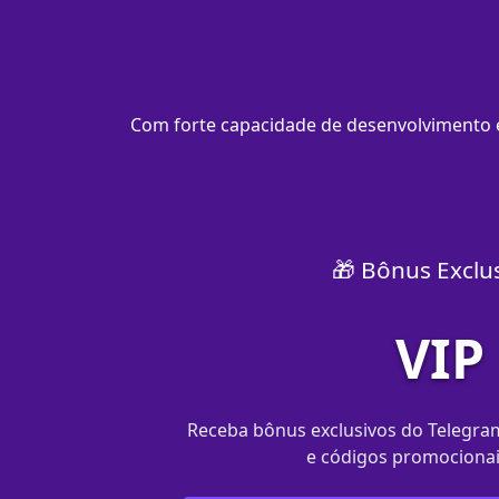
Com forte capacidade de desenvolvimento e 
🎁 Bônus Exclu
VIP
Receba bônus exclusivos do Telegra
e códigos promocionai