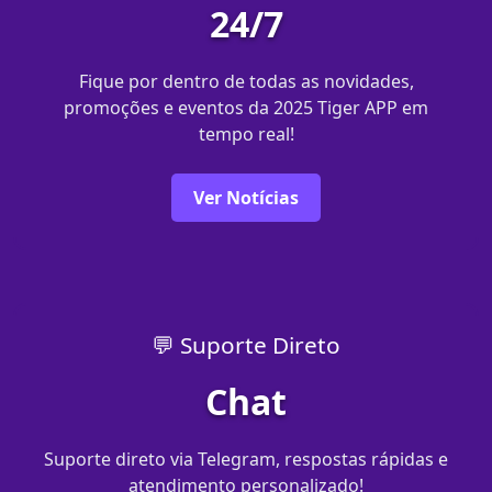
24/7
Fique por dentro de todas as novidades,
promoções e eventos da 2025 Tiger APP em
tempo real!
Ver Notícias
💬 Suporte Direto
Chat
Suporte direto via Telegram, respostas rápidas e
atendimento personalizado!