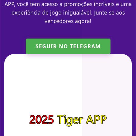
APP, você tem acesso a promoções incríveis e uma
experiência de jogo inigualável. Junte-se aos
vencedores agora!
SEGUIR NO TELEGRAM