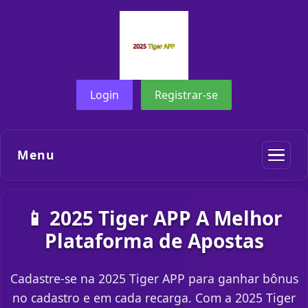
Login
Registrar-se
Menu
📱 2025 Tiger APP A Melhor
Plataforma de Apostas
Cadastre-se na 2025 Tiger APP para ganhar bônus
no cadastro e em cada recarga. Com a 2025 Tiger