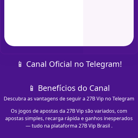
📱 Canal Oficial no Telegram!
📱 Benefícios do Canal
Descubra as vantagens de seguir a 27B Vip no Telegram
Os jogos de apostas da 27B Vip são variados, com
apostas simples, recarga rápida e ganhos inesperados
— tudo na plataforma 27B Vip Brasil .