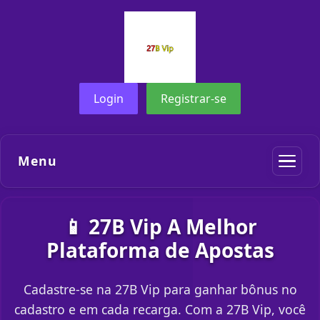
Login
Registrar-se
Menu
📱 27B Vip A Melhor
Plataforma de Apostas
Cadastre-se na 27B Vip para ganhar bônus no
cadastro e em cada recarga. Com a 27B Vip, você