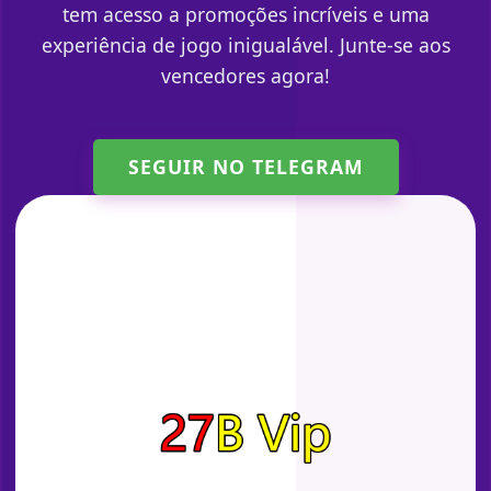
tem acesso a promoções incríveis e uma
experiência de jogo inigualável. Junte-se aos
vencedores agora!
SEGUIR NO TELEGRAM