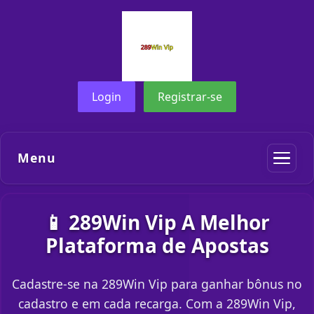
Login
Registrar-se
Menu
📱 289Win Vip A Melhor
Plataforma de Apostas
Cadastre-se na 289Win Vip para ganhar bônus no
cadastro e em cada recarga. Com a 289Win Vip,