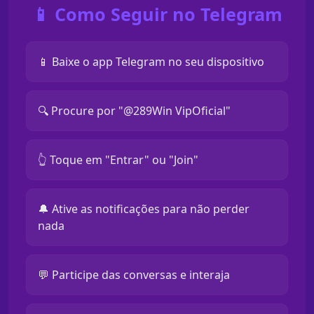
📱 Como Seguir no Telegram
📱 Baixe o app Telegram no seu dispositivo
🔍 Procure por "@289Win VipOficial"
👆 Toque em "Entrar" ou "Join"
🔔 Ative as notificações para não perder
nada
💬 Participe das conversas e interaja