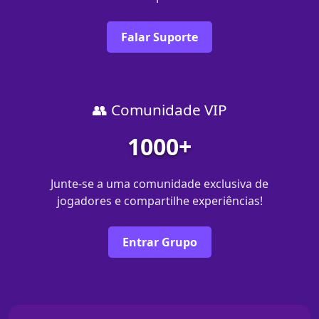
Falar Suporte
👥 Comunidade VIP
1000+
Junte-se a uma comunidade exclusiva de
jogadores e compartilhe experiências!
Entrar Grupo