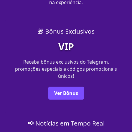
na experiência.
🎁 Bônus Exclusivos
VIP
Receba bônus exclusivos do Telegram,
promoções especiais e códigos promocionais
únicos!
Ver Bônus
📢 Notícias em Tempo Real