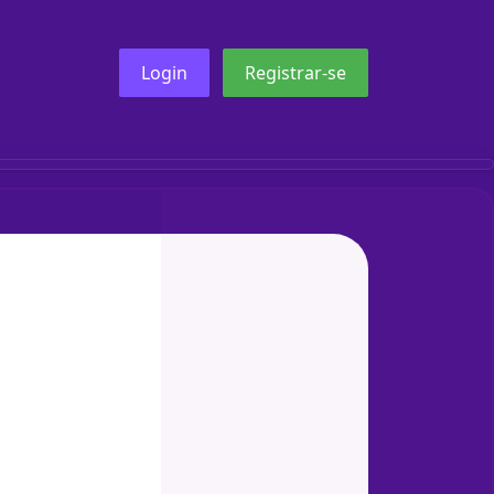
Login
Registrar-se