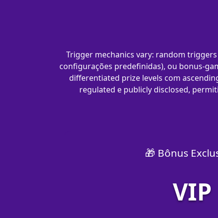
Trigger mechanics vary: random triggers 
configurações predefinidas), ou bonus-gam
differentiated prize levels com ascending
regulated e publicly disclosed, perm
🎁 Bônus Exclu
VIP