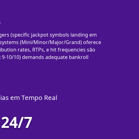
m
gers (specific jackpot symbols landing em
r systems (Mini/Minor/Major/Grand) oferece
ibution rates, RTPs, e hit frequencies são
ex 9-10/10) demands adequate bankroll
cias em Tempo Real
24/7