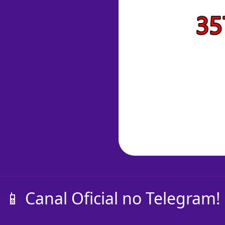
📱 Canal Oficial no Telegram!