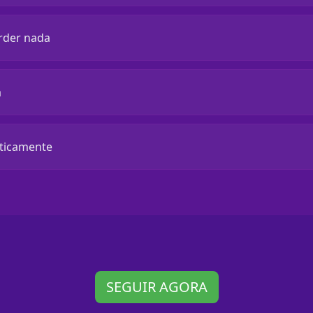
erder nada
a
aticamente
SEGUIR AGORA