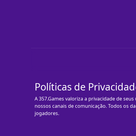
Políticas de Privacida
A 357.Games valoriza a privacidade de seu
nossos canais de comunicação. Todos os dad
jogadores.