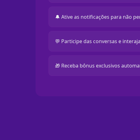
🔔 Ative as notificações para não p
💬 Participe das conversas e interaj
🎁 Receba bônus exclusivos autom