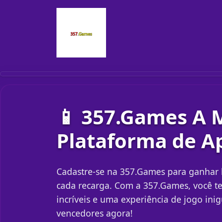
📱 357.Games A 
Plataforma de A
Cadastre-se na 357.Games para ganhar
cada recarga. Com a 357.Games, você 
incríveis e uma experiência de jogo inig
vencedores agora!