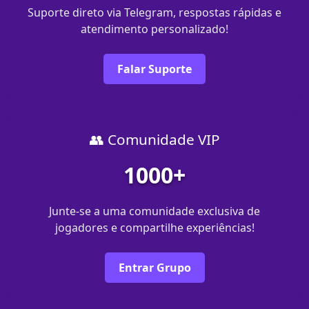
Suporte direto via Telegram, respostas rápidas e
atendimento personalizado!
Falar Suporte
👥 Comunidade VIP
1000+
Junte-se a uma comunidade exclusiva de
jogadores e compartilhe experiências!
Entrar Grupo