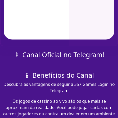
📱 Canal Oficial no Telegram!
📱 Benefícios do Canal
Descubra as vantagens de seguir a 357 Games Login no
Telegram
Os jogos de cassino ao vivo são os que mais se
aproximam da realidade. Você pode jogar cartas com
outros jogadores ou contra um dealer em um ambiente