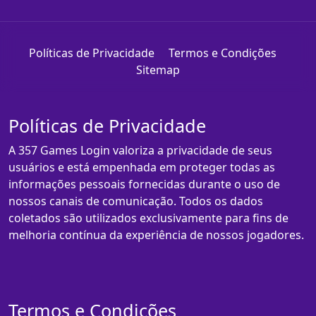
Políticas de Privacidade
Termos e Condições
Sitemap
Políticas de Privacidade
A 357 Games Login valoriza a privacidade de seus
usuários e está empenhada em proteger todas as
informações pessoais fornecidas durante o uso de
nossos canais de comunicação. Todos os dados
coletados são utilizados exclusivamente para fins de
melhoria contínua da experiência de nossos jogadores.
Termos e Condições