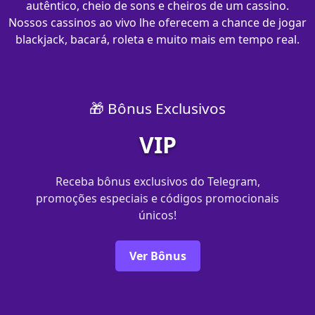
autêntico, cheio de sons e cheiros de um cassino.
Nossos cassinos ao vivo lhe oferecem a chance de jogar
blackjack, bacará, roleta e muito mais em tempo real.
🎁 Bônus Exclusivos
VIP
Receba bônus exclusivos do Telegram,
promoções especiais e códigos promocionais
únicos!
Ver Bônus