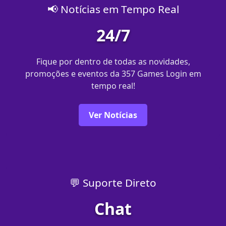
📢 Notícias em Tempo Real
24/7
Fique por dentro de todas as novidades,
promoções e eventos da 357 Games Login em
tempo real!
Ver Notícias
💬 Suporte Direto
Chat