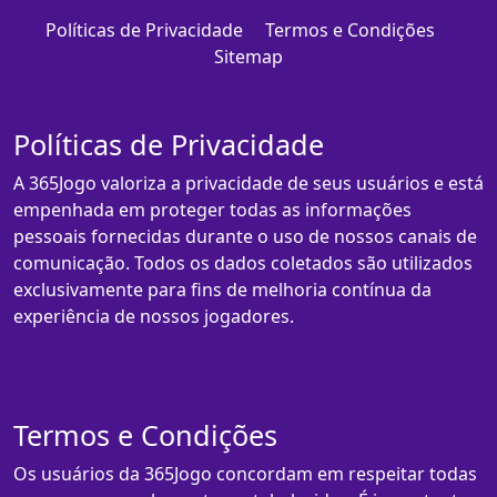
Políticas de Privacidade
Termos e Condições
Sitemap
Políticas de Privacidade
A 365Jogo valoriza a privacidade de seus usuários e está
empenhada em proteger todas as informações
pessoais fornecidas durante o uso de nossos canais de
comunicação. Todos os dados coletados são utilizados
exclusivamente para fins de melhoria contínua da
experiência de nossos jogadores.
Termos e Condições
Os usuários da 365Jogo concordam em respeitar todas