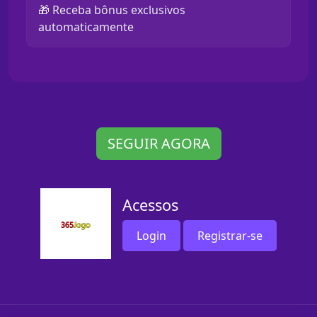
🎁 Receba bônus exclusivos
automaticamente
SEGUIR AGORA
Acessos
Login
Registrar-se