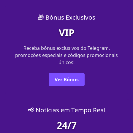
🎁 Bônus Exclusivos
VIP
Receba bônus exclusivos do Telegram,
promoções especiais e códigos promocionais
únicos!
Ver Bônus
📢 Notícias em Tempo Real
24/7