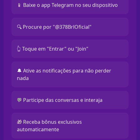
📱 Baixe o app Telegram no seu dispositivo
🔍 Procure por "@378BrlOficial"
👆 Toque em "Entrar" ou "Join"
🔔 Ative as notificações para não perder
nada
💬 Participe das conversas e interaja
🎁 Receba bônus exclusivos
automaticamente