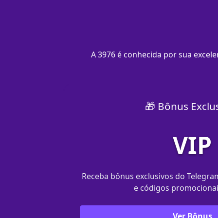
A 3976 é conhecida por sua excele
🎁 Bônus Exclu
VIP
Receba bônus exclusivos do Telegra
e códigos promocionai
Ver Bônus