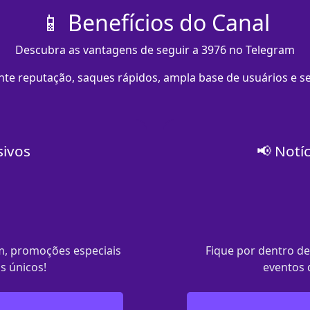
📱 Benefícios do Canal
Descubra as vantagens de seguir a 3976 no Telegram
nte reputação, saques rápidos, ampla base de usuários e s
sivos
📢 Notí
m, promoções especiais
Fique por dentro d
s únicos!
eventos 