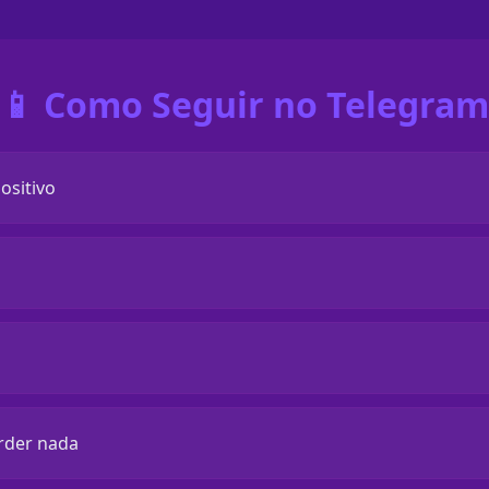
📱 Como Seguir no Telegram
ositivo
erder nada