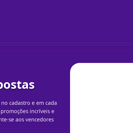
postas
 no cadastro e em cada
 promoções incríveis e
unte-se aos vencedores