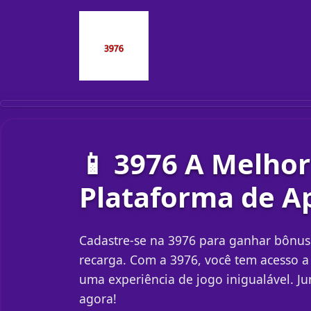
📱 3976 A Melhor
Plataforma de A
Cadastre-se na 3976 para ganhar bônus
recarga. Com a 3976, você tem acesso a
uma experiência de jogo inigualável. J
agora!