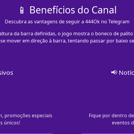
📱 Benefícios do Canal
Descubra as vantagens de seguir a 444Ok no Telegram
altura da barra definidas, o jogo mostra o boneco de palito
se mover em direção à barra, tentando passar por baixo se
sivos
📢 Notí
m, promoções especiais
Fique por dentro d
s únicos!
eventos d