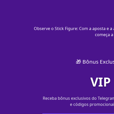
Observe o Stick Figure: Com a aposta e a 
começa a 
🎁 Bônus Exclu
VIP
Receba bônus exclusivos do Telegra
e códigos promocionai