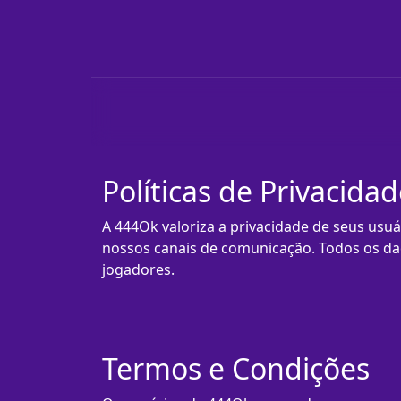
Políticas de Privacida
A 444Ok valoriza a privacidade de seus usu
nossos canais de comunicação. Todos os dad
jogadores.
Termos e Condições