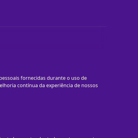
pessoais fornecidas durante o uso de
elhoria contínua da experiência de nossos