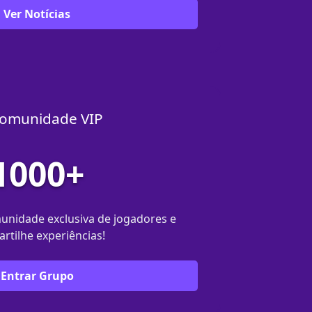
Ver Notícias
Comunidade VIP
1000+
unidade exclusiva de jogadores e
rtilhe experiências!
Entrar Grupo