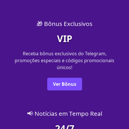
🎁 Bônus Exclusivos
VIP
Receba bônus exclusivos do Telegram,
promoções especiais e códigos promocionais
únicos!
Ver Bônus
📢 Notícias em Tempo Real
24/7