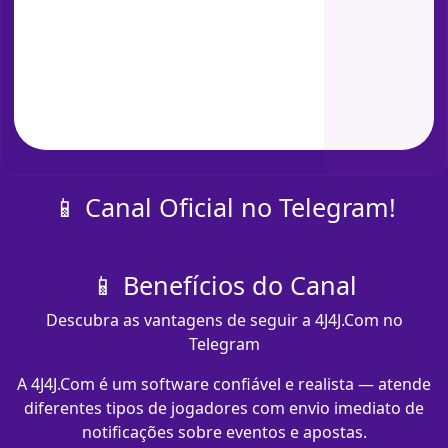
📱 Canal Oficial no Telegram!
📱 Benefícios do Canal
Descubra as vantagens de seguir a 4J4J.Com no
Telegram
A 4J4J.Com é um software confiável e realista — atende
diferentes tipos de jogadores com envio imediato de
notificações sobre eventos e apostas.