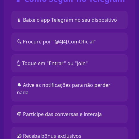
📱 Baixe o app Telegram no seu dispositivo
🔍 Procure por "@4J4J.ComOficial"
👆 Toque em "Entrar" ou "Join"
🔔 Ative as notificações para não perder
nada
💬 Participe das conversas e interaja
🎁 Receba bônus exclusivos