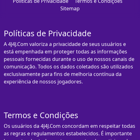
Políticas de Privacidade
Termos e Condições
Sitemap
Políticas de Privacidade
A 4J4J.Com valoriza a privacidade de seus usuários e
está empenhada em proteger todas as informações
pessoais fornecidas durante o uso de nossos canais de
comunicação. Todos os dados coletados são utilizados
exclusivamente para fins de melhoria contínua da
experiência de nossos jogadores.
Termos e Condições
Os usuários da 4J4J.Com concordam em respeitar todas
as regras e regulamentos estabelecidos. É importante