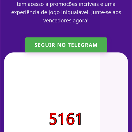
tem acesso a promoções incríveis e uma
experiência de jogo inigualável. Junte-se aos
vencedores agora!
SEGUIR NO TELEGRAM