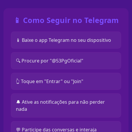
📱 Como Seguir no Telegram
📱 Baixe o app Telegram no seu dispositivo
🔍 Procure por "@53PgOficial"
👆 Toque em "Entrar" ou "Join"
🔔 Ative as notificações para não perder
nada
💬 Participe das conversas e interaja