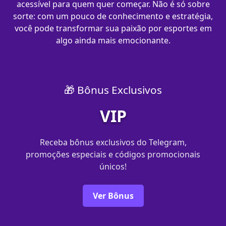
acessível para quem quer começar. Não é só sobre
sorte: com um pouco de conhecimento e estratégia,
você pode transformar sua paixão por esportes em
algo ainda mais emocionante.
🎁 Bônus Exclusivos
VIP
Receba bônus exclusivos do Telegram,
promoções especiais e códigos promocionais
únicos!
Ver Bônus