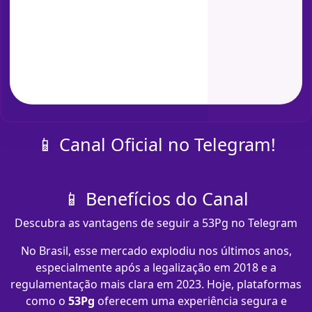
📱 Canal Oficial no Telegram!
📱 Benefícios do Canal
Descubra as vantagens de seguir a 53Pg no Telegram
No Brasil, esse mercado explodiu nos últimos anos,
especialmente após a legalização em 2018 e a
regulamentação mais clara em 2023. Hoje, plataformas
como o
53Pg
oferecem uma experiência segura e