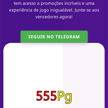
tem acesso a promoções incríveis e uma
experiência de jogo inigualável. Junte-se aos
vencedores agora!
SEGUIR NO TELEGRAM