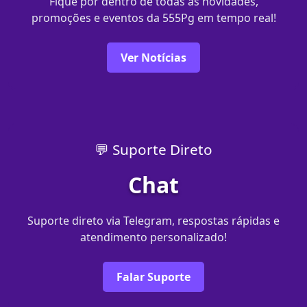
Fique por dentro de todas as novidades,
promoções e eventos da 555Pg em tempo real!
Ver Notícias
💬 Suporte Direto
Chat
Suporte direto via Telegram, respostas rápidas e
atendimento personalizado!
Falar Suporte