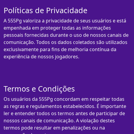
Políticas de Privacidade
A 555Pg valoriza a privacidade de seus usuários e está
empenhada em proteger todas as informações
pessoais fornecidas durante o uso de nossos canais de
comunicação. Todos os dados coletados são utilizados
exclusivamente para fins de melhoria contínua da
experiência de nossos jogadores.
Termos e Condições
Os usuários da 555Pg concordam em respeitar todas
as regras e regulamentos estabelecidos. É importante
ler e entender todos os termos antes de participar de
nossos canais de comunicação. A violação destes
termos pode resultar em penalizações ou na