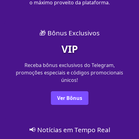
o máximo proveito da plataforma.
🎁 Bônus Exclusivos
VIP
Receba bônus exclusivos do Telegram,
promoções especiais e códigos promocionais
únicos!
Ver Bônus
📢 Notícias em Tempo Real