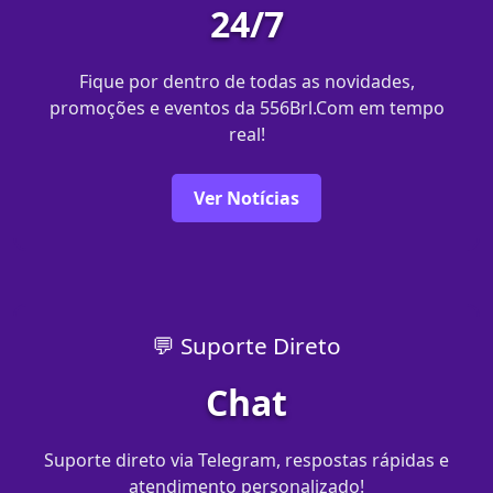
24/7
Fique por dentro de todas as novidades,
promoções e eventos da 556Brl.Com em tempo
real!
Ver Notícias
💬 Suporte Direto
Chat
Suporte direto via Telegram, respostas rápidas e
atendimento personalizado!