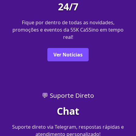
24/7
Fique por dentro de todas as novidades,
promoções e eventos da 55K CaSSino em tempo
real!
Ver Notícias
💬 Suporte Direto
Chat
Suporte direto via Telegram, respostas rápidas e
atendimento personalizado!