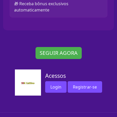
🎁 Receba bônus exclusivos
automaticamente
SEGUIR AGORA
Acessos
Login
Registrar-se