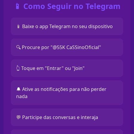
📱 Como Seguir no Telegram
📱 Baixe o app Telegram no seu dispositivo
🔍 Procure por "@55K CaSSinoOficial"
👆 Toque em "Entrar" ou "Join"
🔔 Ative as notificações para não perder
nada
💬 Participe das conversas e interaja