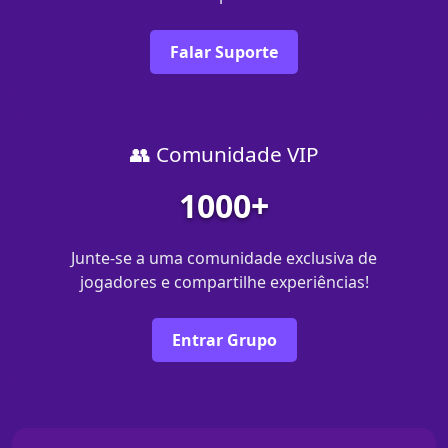
Falar Suporte
👥 Comunidade VIP
1000+
Junte-se a uma comunidade exclusiva de
jogadores e compartilhe experiências!
Entrar Grupo