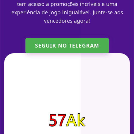
tem acesso a promoções incríveis e uma
experiência de jogo inigualável. Junte-se aos
vencedores agora!
SEGUIR NO TELEGRAM