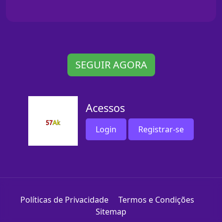
SEGUIR AGORA
Acessos
Login
Registrar-se
Políticas de Privacidade
Termos e Condições
Sitemap