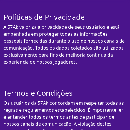
Políticas de Privacidade
A 57Ak valoriza a privacidade de seus usuários e está
empenhada em proteger todas as informações
pessoais fornecidas durante o uso de nossos canais de
comunicação. Todos os dados coletados são utilizados
exclusivamente para fins de melhoria contínua da
experiência de nossos jogadores.
Termos e Condições
Os usuários da 57Ak concordam em respeitar todas as
regras e regulamentos estabelecidos. É importante ler
e entender todos os termos antes de participar de
nossos canais de comunicação. A violação destes