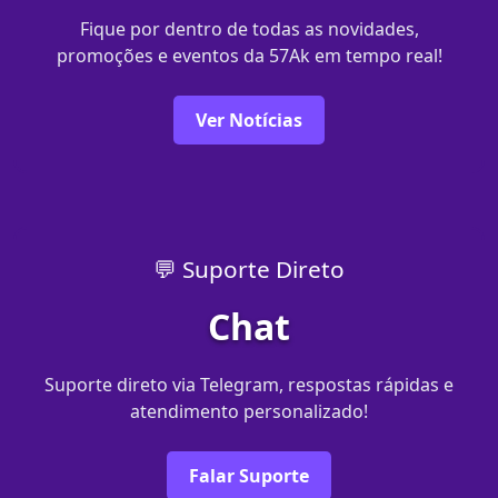
Fique por dentro de todas as novidades,
promoções e eventos da 57Ak em tempo real!
Ver Notícias
💬 Suporte Direto
Chat
Suporte direto via Telegram, respostas rápidas e
atendimento personalizado!
Falar Suporte