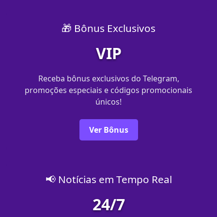
🎁 Bônus Exclusivos
VIP
Receba bônus exclusivos do Telegram,
promoções especiais e códigos promocionais
únicos!
Ver Bônus
📢 Notícias em Tempo Real
24/7