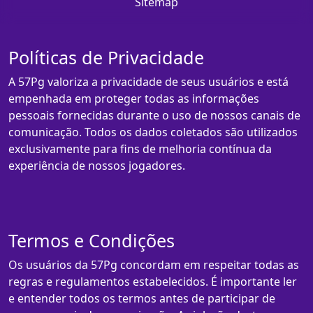
Sitemap
Políticas de Privacidade
A 57Pg valoriza a privacidade de seus usuários e está
empenhada em proteger todas as informações
pessoais fornecidas durante o uso de nossos canais de
comunicação. Todos os dados coletados são utilizados
exclusivamente para fins de melhoria contínua da
experiência de nossos jogadores.
Termos e Condições
Os usuários da 57Pg concordam em respeitar todas as
regras e regulamentos estabelecidos. É importante ler
e entender todos os termos antes de participar de