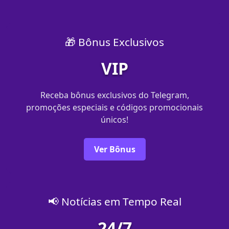
🎁 Bônus Exclusivos
VIP
Receba bônus exclusivos do Telegram,
promoções especiais e códigos promocionais
únicos!
Ver Bônus
📢 Notícias em Tempo Real
24/7