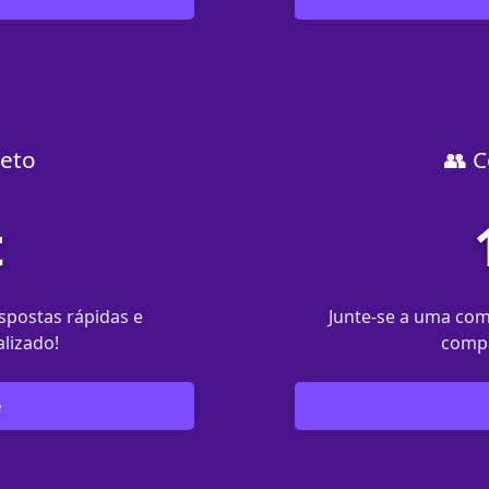
reto
👥 
t
espostas rápidas e
Junte-se a uma com
lizado!
compa
e