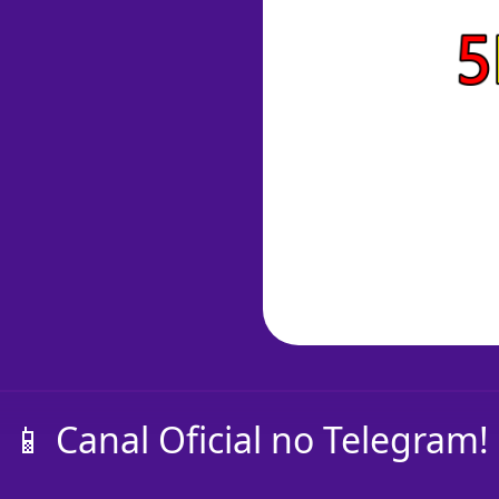
📱 Canal Oficial no Telegram!