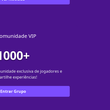
Comunidade VIP
1000+
unidade exclusiva de jogadores e
rtilhe experiências!
Entrar Grupo