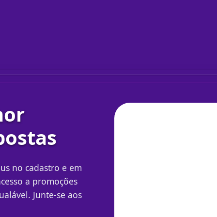
hor
postas
us no cadastro e em
acesso a promoções
ualável. Junte-se aos