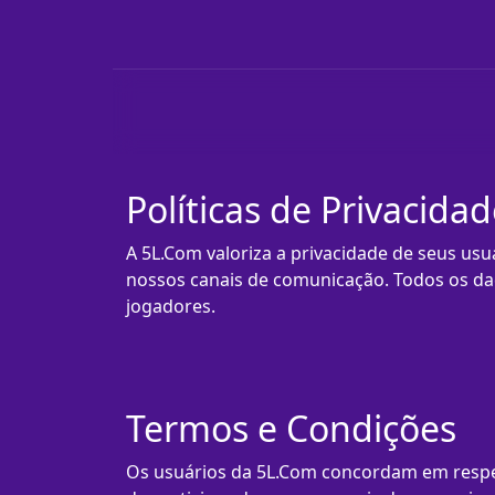
Políticas de Privacida
A 5L.Com valoriza a privacidade de seus us
nossos canais de comunicação. Todos os dad
jogadores.
Termos e Condições
Os usuários da 5L.Com concordam em respeit