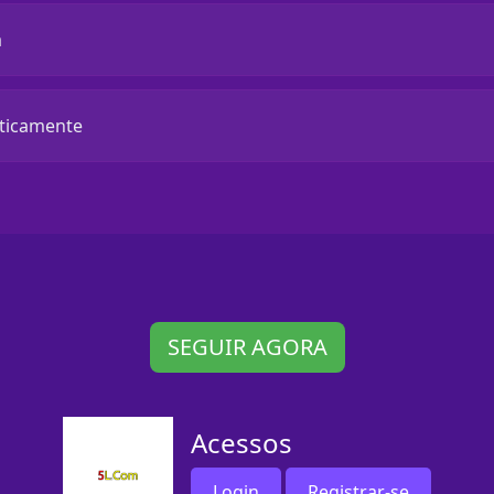
a
aticamente
SEGUIR AGORA
Acessos
Login
Registrar-se