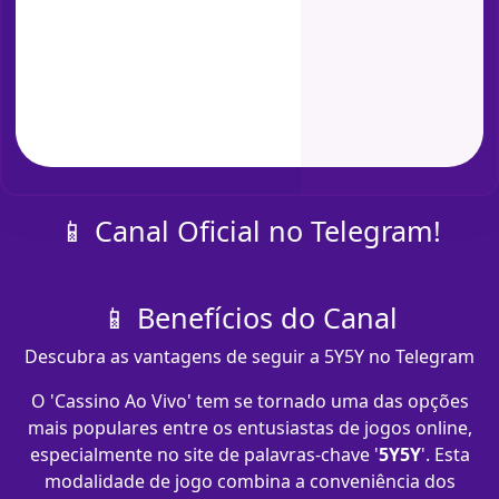
📱 Canal Oficial no Telegram!
📱 Benefícios do Canal
Descubra as vantagens de seguir a 5Y5Y no Telegram
O 'Cassino Ao Vivo' tem se tornado uma das opções
mais populares entre os entusiastas de jogos online,
especialmente no site de palavras-chave '
5Y5Y
'. Esta
modalidade de jogo combina a conveniência dos