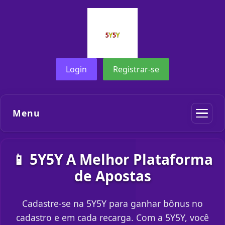
Login
Registrar-se
Menu
📱 5Y5Y A Melhor Plataforma
de Apostas
Cadastre-se na 5Y5Y para ganhar bônus no
cadastro e em cada recarga. Com a 5Y5Y, você