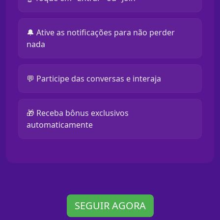
🔔 Ative as notificações para não perder
nada
💬 Participe das conversas e interaja
🎁 Receba bônus exclusivos
automaticamente
SEGUIR AGORA