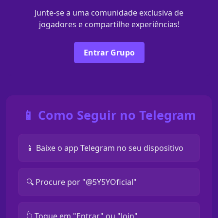
Junte-se a uma comunidade exclusiva de
jogadores e compartilhe experiências!
Entrar Grupo
📱 Como Seguir no Telegram
📱 Baixe o app Telegram no seu dispositivo
🔍 Procure por "@5Y5YOficial"
👆 Toque em "Entrar" ou "Join"