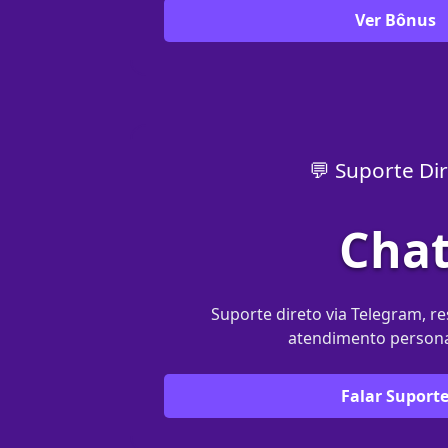
Ver Bônus
💬 Suporte Di
Cha
Suporte direto via Telegram, r
atendimento persona
Falar Suport