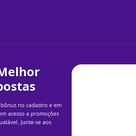
 Melhor
postas
 bônus no cadastro e em
tem acesso a promoções
ualável. Junte-se aos