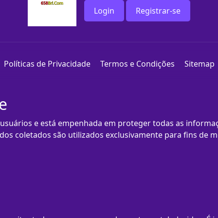
Login
Registrar-se
Políticas de Privacidade
Termos e Condições
Sitemap
de
s usuários e está empenhada em proteger todas as informa
os coletados são utilizados exclusivamente para fins de m