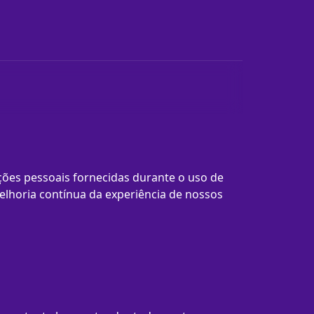
ções pessoais fornecidas durante o uso de
elhoria contínua da experiência de nossos