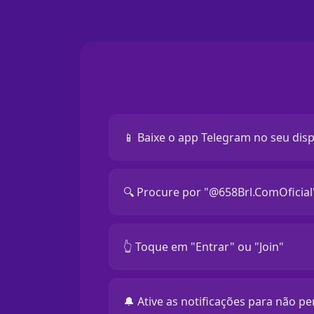
📱 Baixe o app Telegram no seu disp
🔍 Procure por "@658Brl.ComOficial
👆 Toque em "Entrar" ou "Join"
🔔 Ative as notificações para não p