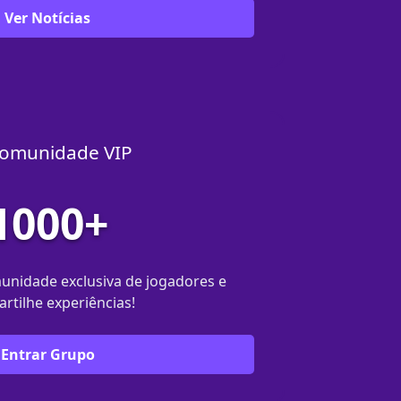
Ver Notícias
Comunidade VIP
1000+
unidade exclusiva de jogadores e
rtilhe experiências!
Entrar Grupo