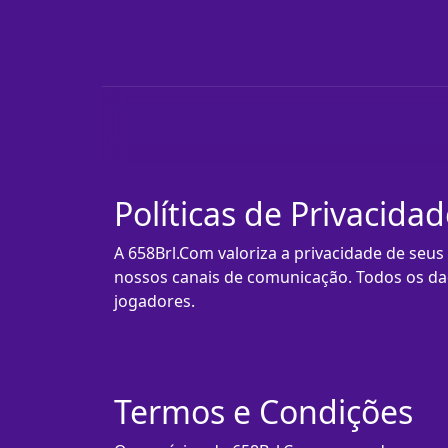
Políticas de Privacida
A 658Brl.Com valoriza a privacidade de seu
nossos canais de comunicação. Todos os dad
jogadores.
Termos e Condições