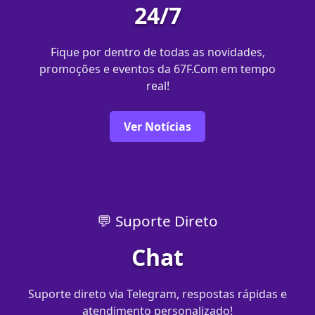
24/7
Fique por dentro de todas as novidades,
promoções e eventos da 67F.Com em tempo
real!
Ver Notícias
💬 Suporte Direto
Chat
Suporte direto via Telegram, respostas rápidas e
atendimento personalizado!