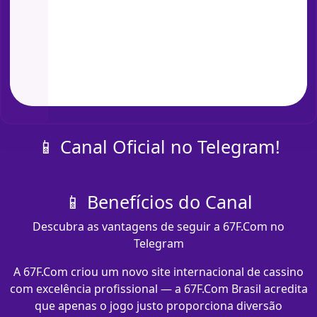
📱 Canal Oficial no Telegram!
📱 Benefícios do Canal
Descubra as vantagens de seguir a 67F.Com no
Telegram
A 67F.Com criou um novo site internacional de cassino
com excelência profissional — a 67F.Com Brasil acredita
que apenas o jogo justo proporciona diversão