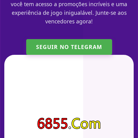
você tem acesso a promoções incríveis e uma
experiência de jogo inigualável. Junte-se aos
vencedores agora!
SEGUIR NO TELEGRAM