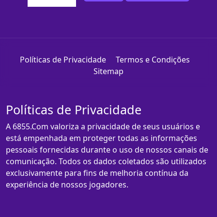
Políticas de Privacidade
Termos e Condições
Sitemap
Políticas de Privacidade
A 6855.Com valoriza a privacidade de seus usuários e
está empenhada em proteger todas as informações
pessoais fornecidas durante o uso de nossos canais de
comunicação. Todos os dados coletados são utilizados
exclusivamente para fins de melhoria contínua da
experiência de nossos jogadores.