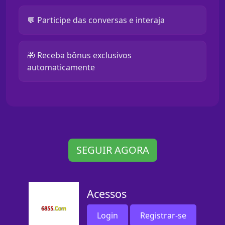
💬 Participe das conversas e interaja
🎁 Receba bônus exclusivos
automaticamente
SEGUIR AGORA
Acessos
Login
Registrar-se