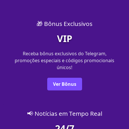
🎁 Bônus Exclusivos
VIP
Receba bônus exclusivos do Telegram,
promoções especiais e códigos promocionais
únicos!
Ver Bônus
📢 Notícias em Tempo Real
24/7