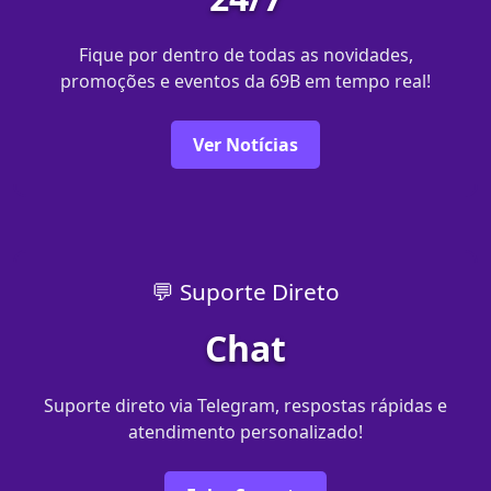
Fique por dentro de todas as novidades,
promoções e eventos da 69B em tempo real!
Ver Notícias
💬 Suporte Direto
Chat
Suporte direto via Telegram, respostas rápidas e
atendimento personalizado!