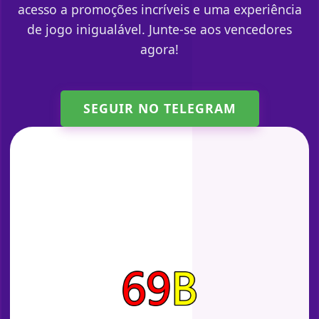
acesso a promoções incríveis e uma experiência
de jogo inigualável. Junte-se aos vencedores
agora!
SEGUIR NO TELEGRAM