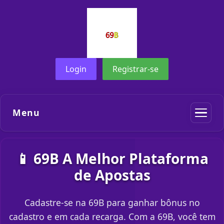
Login
Registrar-se
Menu
📱 69B A Melhor Plataforma
de Apostas
Cadastre-se na 69B para ganhar bônus no
cadastro e em cada recarga. Com a 69B, você tem