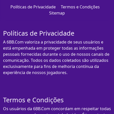
Políticas de Privacidade
Termos e Condições
Sitemap
Políticas de Privacidade
A 6BB.Com valoriza a privacidade de seus usuários e
está empenhada em proteger todas as informações
pessoais fornecidas durante o uso de nossos canais de
comunicação. Todos os dados coletados são utilizados
exclusivamente para fins de melhoria contínua da
experiência de nossos jogadores.
Termos e Condições
Os usuários da 6BB.Com concordam em respeitar todas