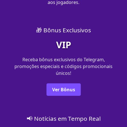
aos jogadores.
🎁 Bônus Exclusivos
VIP
Receba bônus exclusivos do Telegram,
promoções especiais e códigos promocionais
únicos!
Ver Bônus
📢 Notícias em Tempo Real