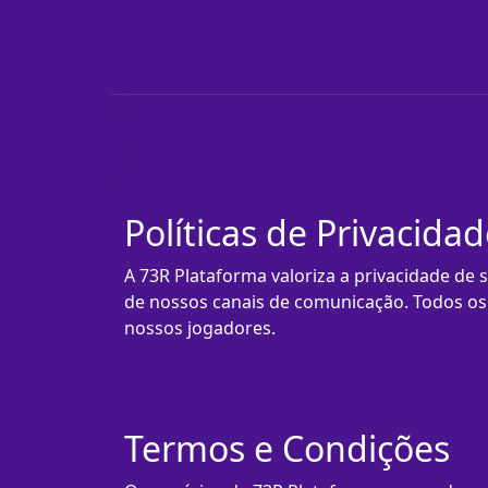
Políticas de Privacida
A 73R Plataforma valoriza a privacidade de
de nossos canais de comunicação. Todos os 
nossos jogadores.
Termos e Condições