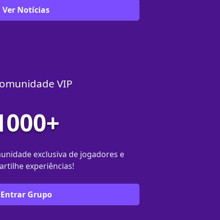
Ver Notícias
Comunidade VIP
1000+
unidade exclusiva de jogadores e
rtilhe experiências!
Entrar Grupo