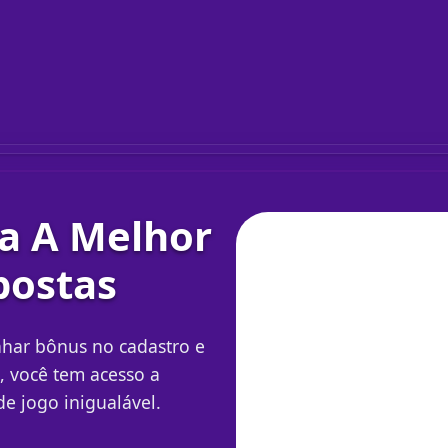
ma A Melhor
postas
nhar bônus no cadastro e
, você tem acesso a
e jogo inigualável.