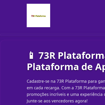
📱 73R Platafor
Plataforma de A
Cadastre-se na 73R Plataforma para ga
em cada recarga. Com a 73R Plataforma
promoções incríveis e uma experiência d
Junte-se aos vencedores agora!