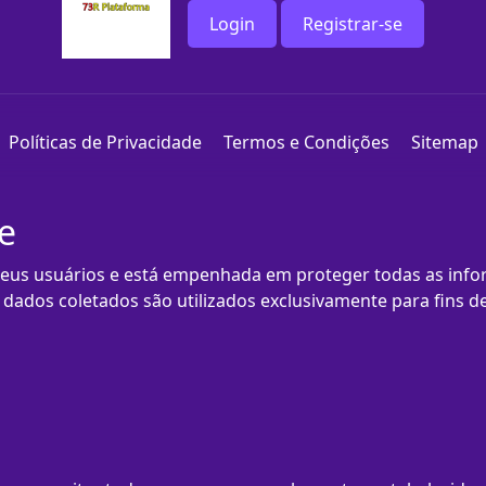
Login
Registrar-se
Políticas de Privacidade
Termos e Condições
Sitemap
de
 seus usuários e está empenhada em proteger todas as inf
dados coletados são utilizados exclusivamente para fins d