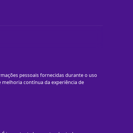
ormações pessoais fornecidas durante o uso
e melhoria contínua da experiência de