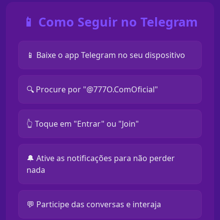
📱 Como Seguir no Telegram
📱 Baixe o app Telegram no seu dispositivo
🔍 Procure por "@777O.ComOficial"
👆 Toque em "Entrar" ou "Join"
🔔 Ative as notificações para não perder
nada
💬 Participe das conversas e interaja