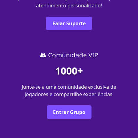
atendimento personalizado!
Falar Suporte
👥 Comunidade VIP
1000+
Junte-se a uma comunidade exclusiva de
jogadores e compartilhe experiências!
Entrar Grupo