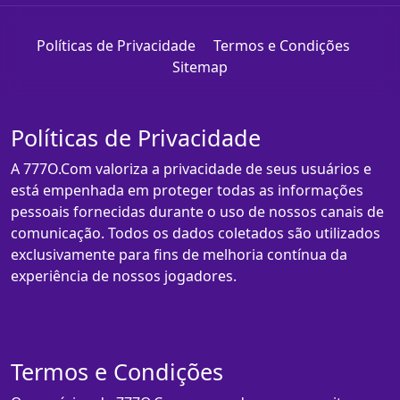
Políticas de Privacidade
Termos e Condições
Sitemap
Políticas de Privacidade
A 777O.Com valoriza a privacidade de seus usuários e
está empenhada em proteger todas as informações
pessoais fornecidas durante o uso de nossos canais de
comunicação. Todos os dados coletados são utilizados
exclusivamente para fins de melhoria contínua da
experiência de nossos jogadores.
Termos e Condições