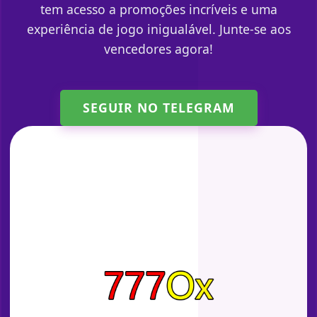
tem acesso a promoções incríveis e uma
experiência de jogo inigualável. Junte-se aos
vencedores agora!
SEGUIR NO TELEGRAM