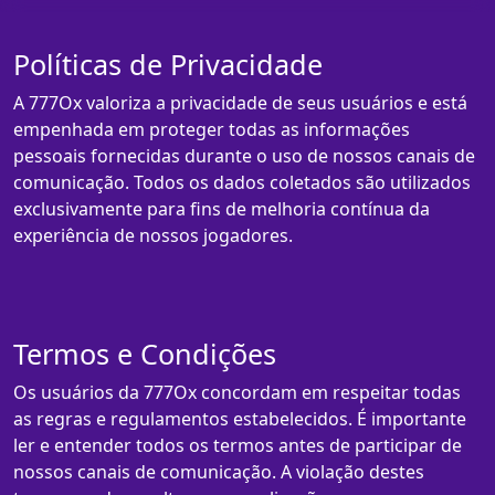
Políticas de Privacidade
A 777Ox valoriza a privacidade de seus usuários e está
empenhada em proteger todas as informações
pessoais fornecidas durante o uso de nossos canais de
comunicação. Todos os dados coletados são utilizados
exclusivamente para fins de melhoria contínua da
experiência de nossos jogadores.
Termos e Condições
Os usuários da 777Ox concordam em respeitar todas
as regras e regulamentos estabelecidos. É importante
ler e entender todos os termos antes de participar de
nossos canais de comunicação. A violação destes