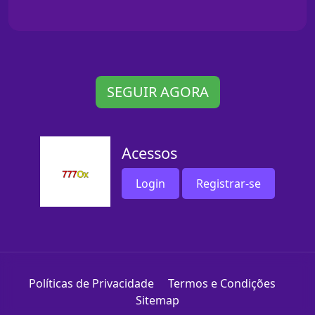
SEGUIR AGORA
Acessos
Login
Registrar-se
Políticas de Privacidade
Termos e Condições
Sitemap