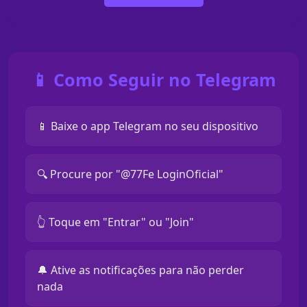
📱 Como Seguir no Telegram
📱 Baixe o app Telegram no seu dispositivo
🔍 Procure por "@77Fe LoginOficial"
👆 Toque em "Entrar" ou "Join"
🔔 Ative as notificações para não perder
nada