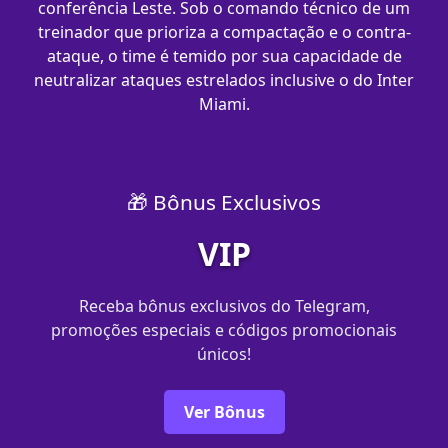
conferência Leste. Sob o comando técnico de um
treinador que prioriza a compactação e o contra-
ataque, o time é temido por sua capacidade de
neutralizar ataques estrelados inclusive o do Inter
Miami.
🎁 Bônus Exclusivos
VIP
Receba bônus exclusivos do Telegram,
promoções especiais e códigos promocionais
únicos!
Ver Bônus