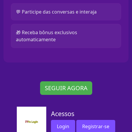
💬 Participe das conversas e interaja
🎁 Receba bônus exclusivos
automaticamente
SEGUIR AGORA
Acessos
Login
Registrar-se