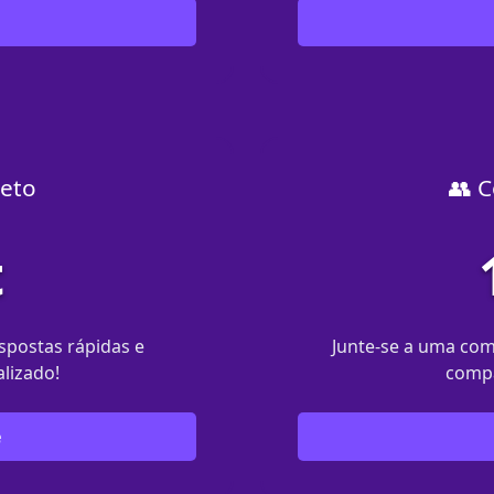
reto
👥 
t
espostas rápidas e
Junte-se a uma com
lizado!
compa
e