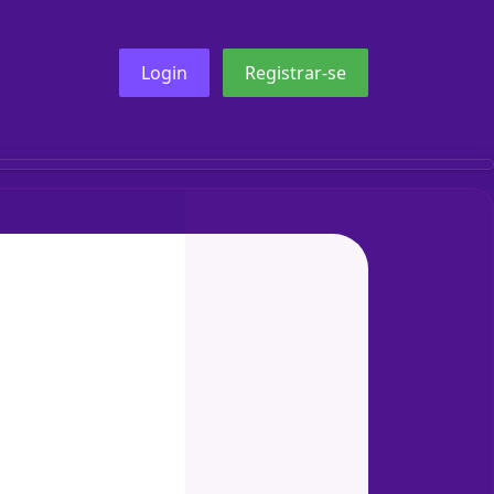
Login
Registrar-se