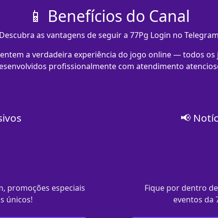
📱 Benefícios do Canal
Descubra as vantagens de seguir a 77Pg Login no Telegra
sentem a verdadeira experiência do jogo online — todos os 
esenvolvidos profissionalmente com atendimento atencios
sivos
📢 Notí
m, promoções especiais
Fique por dentro d
s únicos!
eventos da 