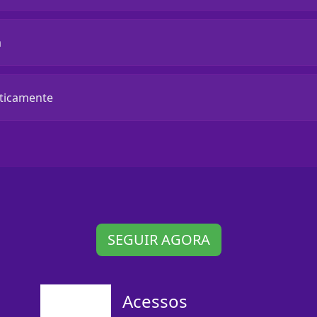
a
aticamente
SEGUIR AGORA
Acessos