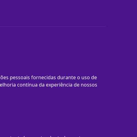
ções pessoais fornecidas durante o uso de
elhoria contínua da experiência de nossos