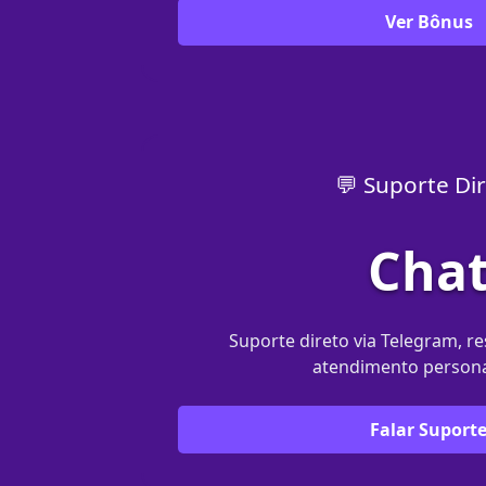
Ver Bônus
💬 Suporte Di
Cha
Suporte direto via Telegram, r
atendimento persona
Falar Suport