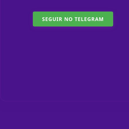
SEGUIR NO TELEGRAM