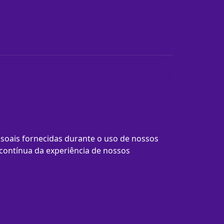
ssoais fornecidas durante o uso de nossos
 contínua da experiência de nossos