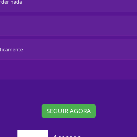
erder nada
a
aticamente
SEGUIR AGORA