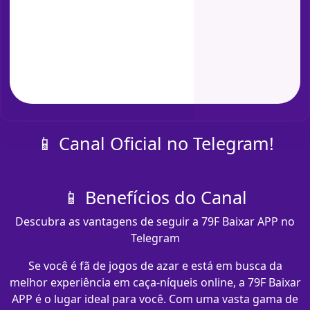
📱 Canal Oficial no Telegram!
📱 Benefícios do Canal
Descubra as vantagens de seguir a 79F Baixar APP no
Telegram
Se você é fã de jogos de azar e está em busca da
melhor experiência em caça-níqueis online, a 79F Baixar
APP é o lugar ideal para você. Com uma vasta gama de