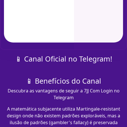
📱 Canal Oficial no Telegram!
📱 Benefícios do Canal
Descubra as vantagens de seguir a 7JJ Com Login no
Telegram
A matemática subjacente utiliza Martingale-resistant
design onde não existem padrões exploráveis, mas a
ilusão de padrões (gambler's fallacy) é preservada