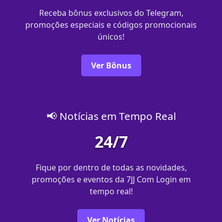
Receba bônus exclusivos do Telegram,
promoções especiais e códigos promocionais
únicos!
Ver Bônus
📢 Notícias em Tempo Real
24/7
Fique por dentro de todas as novidades,
promoções e eventos da 7JJ Com Login em
tempo real!
Ver Notícias