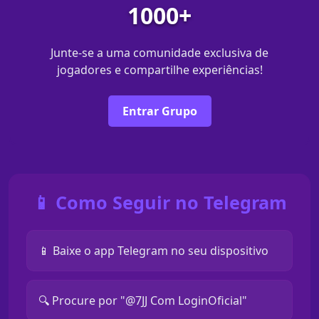
1000+
Junte-se a uma comunidade exclusiva de
jogadores e compartilhe experiências!
Entrar Grupo
📱 Como Seguir no Telegram
📱 Baixe o app Telegram no seu dispositivo
🔍 Procure por "@7JJ Com LoginOficial"