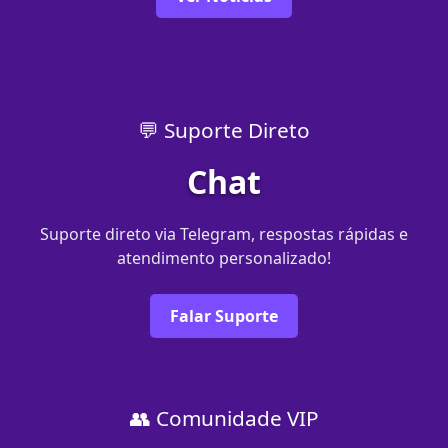
💬 Suporte Direto
Chat
Suporte direto via Telegram, respostas rápidas e
atendimento personalizado!
Falar Suporte
👥 Comunidade VIP