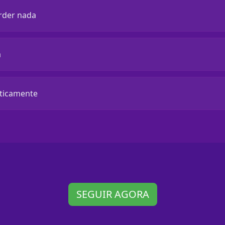
erder nada
a
aticamente
SEGUIR AGORA