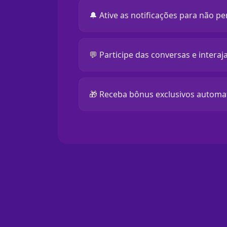
🔔 Ative as notificações para não p
💬 Participe das conversas e interaj
🎁 Receba bônus exclusivos autom