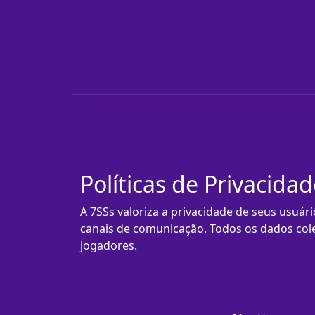
Políticas de Privacida
A 7SSs valoriza a privacidade de seus usuá
canais de comunicação. Todos os dados cole
jogadores.