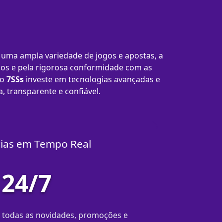
 uma ampla variedade de jogos e apostas, a
ios e pela rigorosa conformidade com as
 o
7SSs
investe em tecnologias avançadas e
, transparente e confiável.
cias em Tempo Real
24/7
e todas as novidades, promoções e