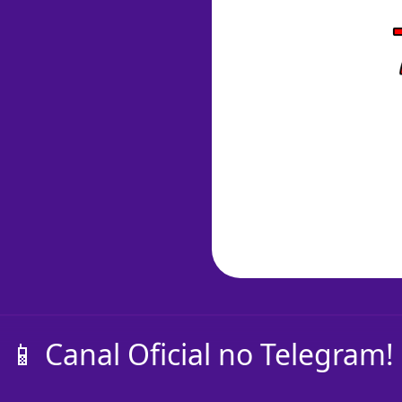
📱 Canal Oficial no Telegram!