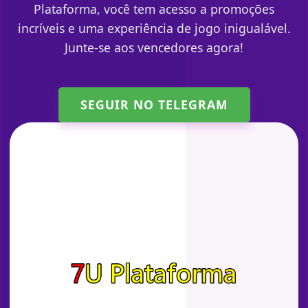
Plataforma, você tem acesso a promoções
incríveis e uma experiência de jogo inigualável.
Junte-se aos vencedores agora!
SEGUIR NO TELEGRAM