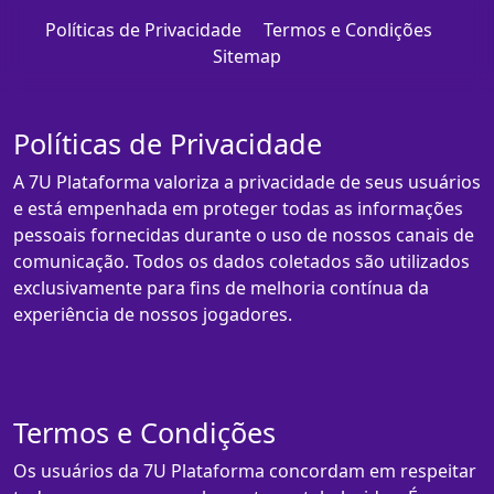
Políticas de Privacidade
Termos e Condições
Sitemap
Políticas de Privacidade
A 7U Plataforma valoriza a privacidade de seus usuários
e está empenhada em proteger todas as informações
pessoais fornecidas durante o uso de nossos canais de
comunicação. Todos os dados coletados são utilizados
exclusivamente para fins de melhoria contínua da
experiência de nossos jogadores.
Termos e Condições
Os usuários da 7U Plataforma concordam em respeitar