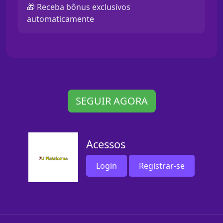
🎁 Receba bônus exclusivos
automaticamente
SEGUIR AGORA
Acessos
Login
Registrar-se