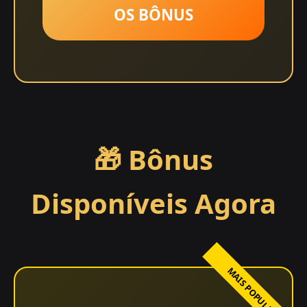
OS BÔNUS
🎁 Bônus
Disponíveis Agora