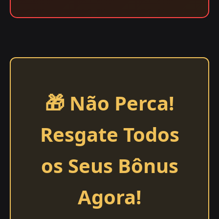
🎁 Não Perca!
Resgate Todos
os Seus Bônus
Agora!