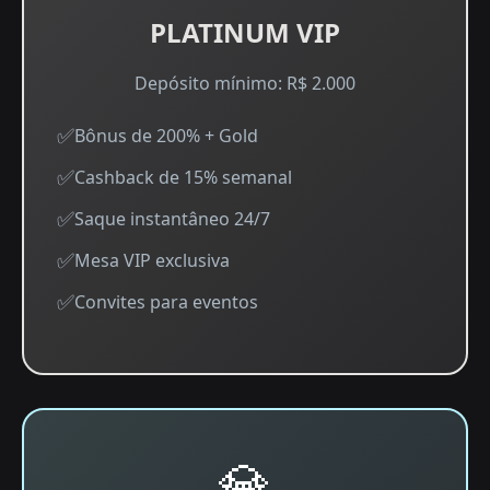
PLATINUM VIP
Depósito mínimo: R$ 2.000
Bônus de 200% + Gold
Cashback de 15% semanal
Saque instantâneo 24/7
Mesa VIP exclusiva
Convites para eventos
💎