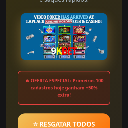
🔥
OFERTA ESPECIAL:
Primeiros 100
cadastros hoje ganham +50%
extra!
⭐ RESGATAR TODOS