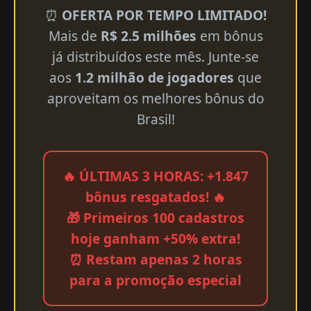
⏰
OFERTA POR TEMPO LIMITADO!
Mais de
R$ 2.5 milhões
em bônus
já distribuídos este mês. Junte-se
aos
1.2 milhão de jogadores
que
aproveitam os melhores bônus do
Brasil!
🔥 ÚLTIMAS 3 HORAS: +1.847
bônus resgatados! 🔥
🎁 Primeiros 100 cadastros
hoje ganham +50% extra!
⏰ Restam apenas 2 horas
para a promoção especial