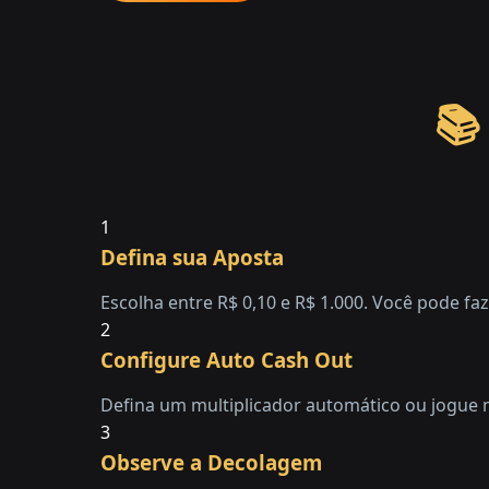
📚
1
Defina sua Aposta
Escolha entre R$ 0,10 e R$ 1.000. Você pode fa
2
Configure Auto Cash Out
Defina um multiplicador automático ou jogue
3
Observe a Decolagem