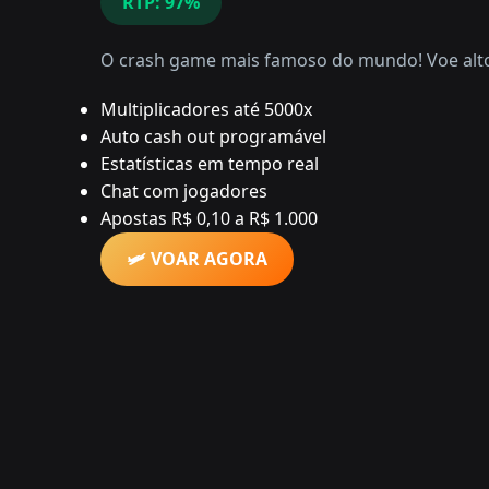
RTP: 97%
O crash game mais famoso do mundo! Voe alto 
Multiplicadores até 5000x
Auto cash out programável
Estatísticas em tempo real
Chat com jogadores
Apostas R$ 0,10 a R$ 1.000
🛩️ VOAR AGORA