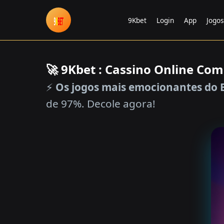
9Kbet
Login
App
Jogos
🚀 9Kbet : Cassino Online Com
⚡
Os jogos mais emocionantes do B
de 97%. Decole agora!