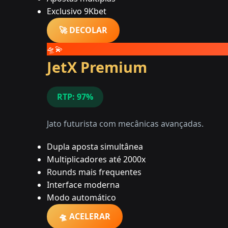
Exclusivo 9Kbet
🚀 DECOLAR
🛸💫
JetX Premium
RTP: 97%
Jato futurista com mecânicas avançadas.
Dupla aposta simultânea
Multiplicadores até 2000x
Rounds mais frequentes
Interface moderna
Modo automático
🛸 ACELERAR